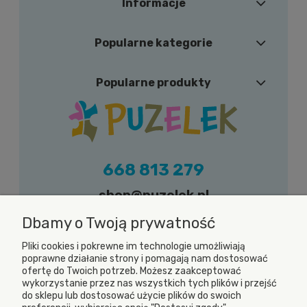
Informacje
Popularne kategorie
Popularne produkty
668 813 279
shop@puzelek.pl
Zapraszamy do kontaktu w dni robocze (od
Dbamy o Twoją prywatność
poniedziałku do piątku) w godzinach od 9.00
Pliki cookies i pokrewne im technologie umożliwiają
do 17.00
poprawne działanie strony i pomagają nam dostosować
ofertę do Twoich potrzeb. Możesz zaakceptować
wykorzystanie przez nas wszystkich tych plików i przejść
do sklepu lub dostosować użycie plików do swoich