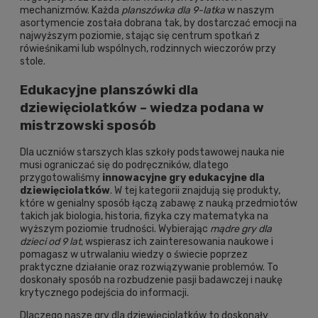
mechanizmów. Każda
planszówka dla 9-latka
w naszym
asortymencie została dobrana tak, by dostarczać emocji na
najwyższym poziomie, stając się centrum spotkań z
rówieśnikami lub wspólnych, rodzinnych wieczorów przy
stole.
Edukacyjne planszówki dla
dziewięciolatków – wiedza podana w
mistrzowski sposób
Dla uczniów starszych klas szkoły podstawowej nauka nie
musi ograniczać się do podręczników, dlatego
przygotowaliśmy
innowacyjne gry edukacyjne dla
dziewięciolatków
. W tej kategorii znajdują się produkty,
które w genialny sposób łączą zabawę z nauką przedmiotów
takich jak biologia, historia, fizyka czy matematyka na
wyższym poziomie trudności. Wybierając
mądre gry dla
dzieci od 9 lat
, wspierasz ich zainteresowania naukowe i
pomagasz w utrwalaniu wiedzy o świecie poprzez
praktyczne działanie oraz rozwiązywanie problemów. To
doskonały sposób na rozbudzenie pasji badawczej i naukę
krytycznego podejścia do informacji.
Dlaczego nasze gry dla dziewięciolatków to doskonały