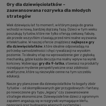
Gry dla dziewięciolatków –
zaawansowana rozrywka dla młodych
strategów
Wiek dziewięciu lat to moment, w którym pasja do grania
wchodzi w nową, bardziej dojrzałą fazę. Dzieci w tym wieku
poszukują tytułów, które nie tylko oferują ciekawą fabułę,
ale przede wszystkim stawiają przed nimi realne wyzwania
intelektualne. W naszej ofercie znajdziesz
najlepsze gry
dla dziewięciolatków
, które idealnie odpowiadają na
potrzebę samodzielności i chęć rywalizacji na wysokim
poziomie. To idealny etap na wprowadzenie gier z głęboką
mechaniką, gdzie każda decyzja ma realny wpływ na wynik
końcowy. Wybierając
gry dla 9-latka
, stawiasz na produkty
rozwijające myślenie perspektywiczne oraz zdolności
analityczne, które są niezwykle cenne na tym szczeblu
edukacji.
Nasze gry planszowe dla dziewięciolatków to bogaty zbiór
tytułów – od skomplikowanych gier przygodowych i fantasy,
po nowoczesne gry typu „legacy” czy zaawansowane
strategie ekonomiczne. Dziewięcioletnie dzieci z ogromnym
zapałem angażują się w rozgrywki wymagające blefu,
negocjacji oraz budowania własnych systemów i