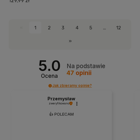
129,99 zł
«
1
2
3
4
5
...
12
»
5.0
Na podstawie
47
opinii
Ocena
Jak zbieramy opinie?
Przemysław
zweryfikowano
👍️ POLECAM