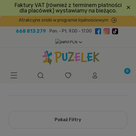
Faktury VAT (również z terminem płatności
×
dla placówek) wystawiamy na bieżąco.
Atrakcyjne zniżki w programie lojalnościowym
668 813 279
Pon. - Pt. 9.00 - 17.00
Pokaż Filtry