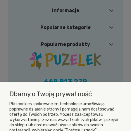
Informacje
Popularne kategorie
Popularne produkty
668 813 279
shop@puzelek.pl
Dbamy o Twoją prywatność
Zapraszamy do kontaktu w dni robocze (od
Pliki cookies i pokrewne im technologie umożliwiają
poniedziałku do piątku) w godzinach od 9.00
poprawne działanie strony i pomagają nam dostosować
ofertę do Twoich potrzeb. Możesz zaakceptować
do 17.00
wykorzystanie przez nas wszystkich tych plików i przejść
do sklepu lub dostosować użycie plików do swoich
preferencji, wybierając opcję "Dostosuj zgody".