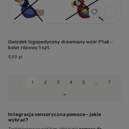
Gwizdek logopedyczny drewniany wzór Ptak -
kolor różowy 1 szt.
9,99 zł
«
1
2
3
4
5
...
7
»
Integracja sensoryczna pomoce – jakie
wybrać?