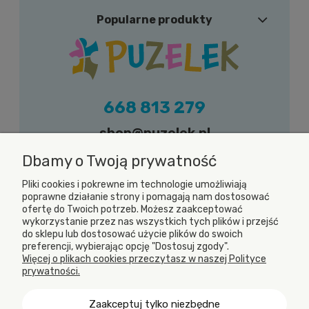
Popularne produkty
668 813 279
shop@puzelek.pl
Zapraszamy do kontaktu w dni robocze (od
Dbamy o Twoją prywatność
poniedziałku do piątku) w godzinach od 9.00
Pliki cookies i pokrewne im technologie umożliwiają
do 17.00
poprawne działanie strony i pomagają nam dostosować
ofertę do Twoich potrzeb. Możesz zaakceptować
wykorzystanie przez nas wszystkich tych plików i przejść
do sklepu lub dostosować użycie plików do swoich
preferencji, wybierając opcję "Dostosuj zgody".
Więcej o plikach cookies przeczytasz w naszej Polityce
prywatności.
Zaakceptuj tylko niezbędne