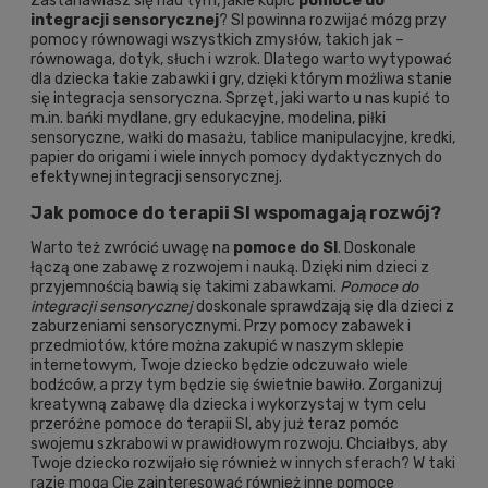
Zastanawiasz się nad tym, jakie kupić
pomoce do
integracji sensorycznej
? SI powinna rozwijać mózg przy
pomocy równowagi wszystkich zmysłów, takich jak –
równowaga, dotyk, słuch i wzrok. Dlatego warto wytypować
dla dziecka takie zabawki i gry, dzięki którym możliwa stanie
się integracja sensoryczna. Sprzęt, jaki warto u nas kupić to
m.in. bańki mydlane, gry edukacyjne, modelina, piłki
sensoryczne, wałki do masażu, tablice manipulacyjne, kredki,
papier do origami i wiele innych pomocy dydaktycznych do
efektywnej integracji sensorycznej.
Jak pomoce do terapii SI wspomagają rozwój?
Warto też zwrócić uwagę na
pomoce do SI
. Doskonale
łączą one zabawę z rozwojem i nauką. Dzięki nim dzieci z
przyjemnością bawią się takimi zabawkami.
Pomoce do
integracji sensorycznej
doskonale sprawdzają się dla dzieci z
zaburzeniami sensorycznymi. Przy pomocy zabawek i
przedmiotów, które można zakupić w naszym sklepie
internetowym, Twoje dziecko będzie odczuwało wiele
bodźców, a przy tym będzie się świetnie bawiło. Zorganizuj
kreatywną zabawę dla dziecka i wykorzystaj w tym celu
przeróżne pomoce do terapii SI, aby już teraz pomóc
swojemu szkrabowi w prawidłowym rozwoju. Chciałbys, aby
Twoje dziecko rozwijało się również w innych sferach? W taki
razie mogą Cię zainteresować również inne
pomoce