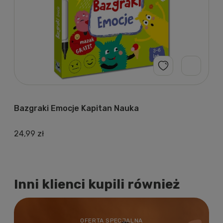
Bazgraki Emocje Kapitan Nauka
24,99 zł
2
Inni klienci kupili również
OFERTA SPECJALNA