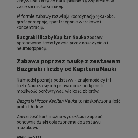
Zmywalne karty do nauki pisanie są wsparciem w
zakresie motorki małej.
W formie zabawy rozwijają koordynację ręka-oko,
grafopercepcję, spostrzeganie wzrokowe i
koncentrację.
Bazgraki i liczby Kapitan Nauka
zostały
opracowane tematycznie przez nauczyciela i
neurologopedę.
Zabawa poprzez naukę z zestawem
Bazgraki i liczby od Kapitana Nauki
Najmłodsi poznają podstawy - znajomość cyfr i
liczb. Nauczą się ich pisowni oraz będą mieli
możliwość porównywać wielkość zbiorów.
Bazgraki i liczby Kapitan Nauka
to nieskończona ilość
prób i błędów.
Zawartość kart można wyczyścić i zapisać
ponownie dzięki dołączonemu do zestawu
mazakowi.
Wiek: 3-6 lat.