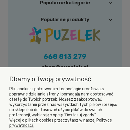
Popularne kategorie
Popularne produkty
668 813 279
shop@puzelek.pl
Zapraszamy do kontaktu w dni robocze (od
Dbamy o Twoją prywatność
poniedziałku do piątku) w godzinach od 9.00
Pliki cookies i pokrewne im technologie umożliwiają
do 17.00
poprawne działanie strony i pomagają nam dostosować
ofertę do Twoich potrzeb. Możesz zaakceptować
wykorzystanie przez nas wszystkich tych plików i przejść
do sklepu lub dostosować użycie plików do swoich
preferencji, wybierając opcję "Dostosuj zgody".
Więcej o plikach cookies przeczytasz w naszej Polityce
prywatności.