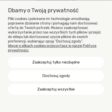
shop@puzelek.pl
Zapraszamy do kontaktu w dni robocze (od
Dbamy o Twoją prywatność
poniedziałku do piątku) w godzinach od 9.00
Pliki cookies i pokrewne im technologie umożliwiają
do 17.00
poprawne działanie strony i pomagają nam dostosować
ofertę do Twoich potrzeb. Możesz zaakceptować
wykorzystanie przez nas wszystkich tych plików i przejść
do sklepu lub dostosować użycie plików do swoich
preferencji, wybierając opcję "Dostosuj zgody".
Więcej o plikach cookies przeczytasz w naszej Polityce
prywatności.
Zaakceptuj tylko niezbędne
Dostosuj zgody
Puzelek || ul. Górnicza 3, 44-206 Rybnik, woj. śląskie, NIP:
6422484294 || Nie prowadzimy sprzedaży stacjonarnej.
Zaakceptuj wszystkie
Pokaż pełną wersję strony
Sklep internetowy Shoper.pl
Wystawiamy faktury z terminem płatności
×