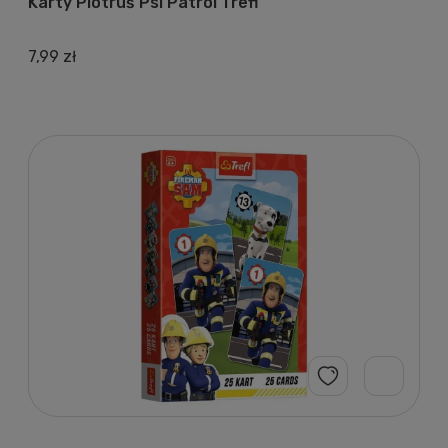
Karty Piotruś Psi Patrol Trefl
7,99 zł