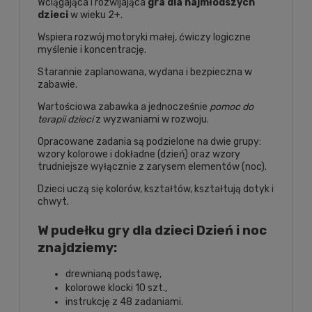
Wciągająca i rozwijająca
gra dla najmłodszych
dzieci
w wieku 2+.
Wspiera rozwój motoryki małej, ćwiczy logiczne
myślenie i koncentrację.
Starannie zaplanowana, wydana i bezpieczna w
zabawie.
Wartościowa zabawka a jednocześnie
pomoc do
terapii dzieci
z wyzwaniami w rozwoju.
Opracowane zadania są podzielone na dwie grupy:
wzory kolorowe i dokładne (dzień) oraz wzory
trudniejsze wyłącznie z zarysem elementów (noc).
Dzieci uczą się kolorów, kształtów, kształtują dotyk i
chwyt.
W pudełku gry dla dzieci Dzień i noc
znajdziemy:
drewnianą podstawę,
kolorowe klocki 10 szt.,
instrukcję z 48 zadaniami.