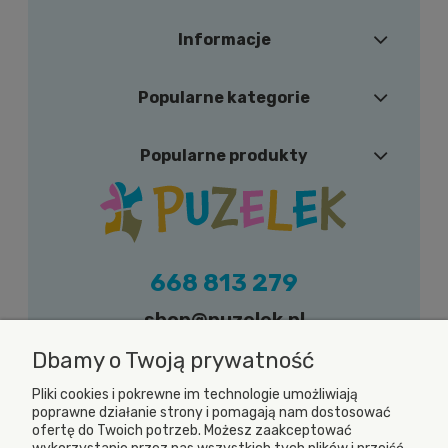
Informacje
Popularne kategorie
Popularne produkty
668 813 279
shop@puzelek.pl
Zapraszamy do kontaktu w dni robocze (od
Dbamy o Twoją prywatność
poniedziałku do piątku) w godzinach od 9.00
Pliki cookies i pokrewne im technologie umożliwiają
do 17.00
poprawne działanie strony i pomagają nam dostosować
ofertę do Twoich potrzeb. Możesz zaakceptować