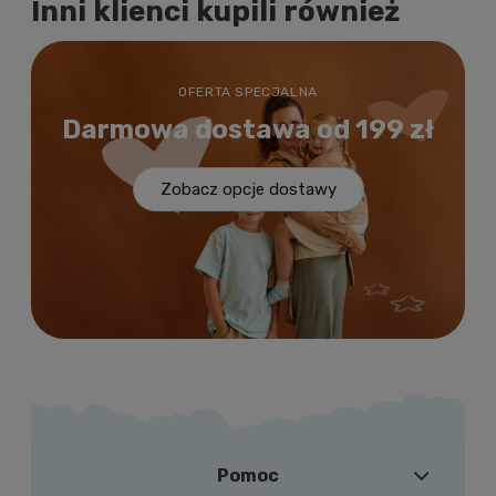
Inni klienci kupili również
OFERTA SPECJALNA
Darmowa
dostawa
od 199 zł
Zobacz opcje dostawy
Pomoc