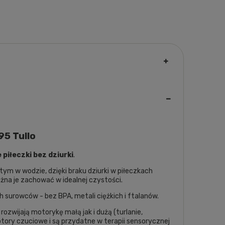
95 Tullo
piłeczki bez dziurki
.
tym w wodzie, dzięki braku dziurki w piłeczkach
ożna je zachować w idealnej czystości.
surowców - bez BPA, metali ciężkich i ftalanów.
rozwijają motorykę małą jak i dużą (turlanie,
ptory czuciowe i są przydatne w terapii sensorycznej