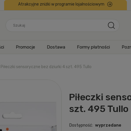
Atrakcyjne zniżki w programie lojalnościowym
ci
Promocje
Dostawa
Formy płatności
Pozn
Piłeczki sensoryczne bez dziurki 4 szt. 495 Tullo
Piłeczki sens
szt. 495 Tullo
Dostępność:
wyprzedane