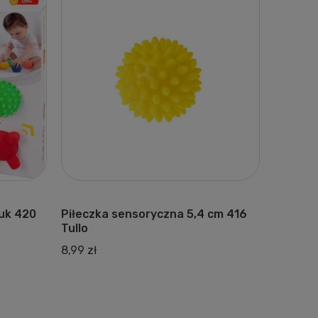
tuk 420
Piłeczka sensoryczna 5,4 cm 416
Piłeczk
Tullo
Tullo
8,99 zł
12,99 zł