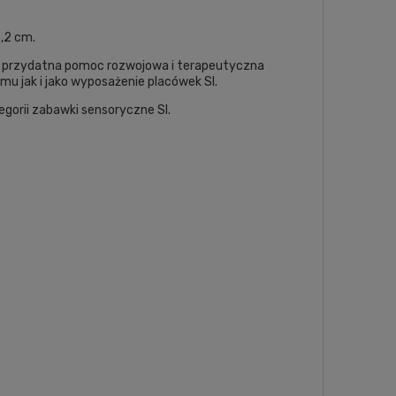
.
6,2 cm.
 przydatna pomoc rozwojowa i terapeutyczna
u jak i jako wyposażenie placówek SI.
egorii
zabawki sensoryczne SI
.