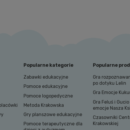
Popularne kategorie
Popularne pro
Zabawki edukacyjne
Gra rozpoznawan
po dotyku Lelin
Pomoce edukacyjne
Gra Emocje Kuku
Pomoce logopedyczne
Gra Feluś i Gucio
placówki
Metoda Krakowska
emocje Nasza Ks
wy
Gry planszowe edukacyjne
Czasowniki Cen
Krakowskiej
Pomoce terapeutyczne dla
dzieci z autyzmem