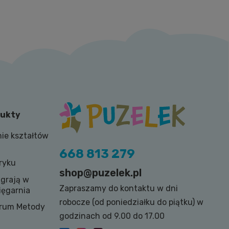
dukty
ie kształtów
668 813 279
ryku
shop@puzelek.pl
 grają w
Zapraszamy do kontaktu w dni
ięgarnia
robocze (od poniedziałku do piątku) w
trum Metody
godzinach od 9.00 do 17.00