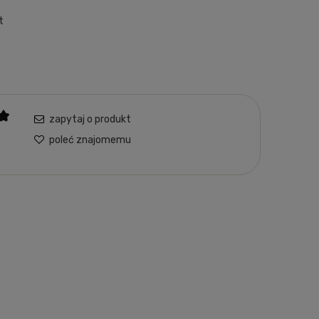
t
zapytaj o produkt
poleć znajomemu