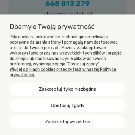
668 813 279
shop@puzelek.pl
Zapraszamy do kontaktu w dni robocze (od
Dbamy o Twoją prywatność
poniedziałku do piątku) w godzinach od 9.00
Pliki cookies i pokrewne im technologie umożliwiają
do 17.00
poprawne działanie strony i pomagają nam dostosować
ofertę do Twoich potrzeb. Możesz zaakceptować
wykorzystanie przez nas wszystkich tych plików i przejść
do sklepu lub dostosować użycie plików do swoich
preferencji, wybierając opcję "Dostosuj zgody".
Więcej o plikach cookies przeczytasz w naszej Polityce
prywatności.
Zaakceptuj tylko niezbędne
Puzelek || ul. Górnicza 3, 44-206 Rybnik, woj. śląskie, NIP:
Dostosuj zgody
6422484294 || Nie prowadzimy sprzedaży stacjonarnej.
Zaakceptuj wszystkie
Pokaż pełną wersję strony